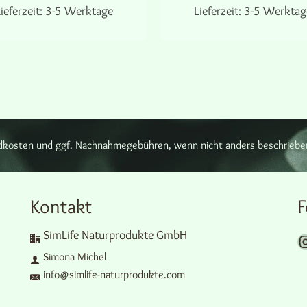
ieferzeit:
3-5 Werktage
Lieferzeit:
3-5 Werktag
AUSFÜHRUNG WÄHLEN
AUSFÜHRUNG WÄHLEN
Dieses
Dieses
Produkt
Produkt
weist
weist
mehrere
mehrere
Varianten
Varianten
auf.
auf.
Die
Die
Optionen
Optionen
sandkosten und ggf. Nachnahmegebühren, wenn nicht anders beschriebe
können
können
auf
auf
der
der
Produktseite
Produktseit
Kontakt
F
gewählt
gewählt
werden
werden
SimLife Naturprodukte GmbH
Zu unse
Simona Michel
info@simlife-naturprodukte.com