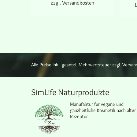
zzgl.
Versandkosten
L
tage
AUSFÜHRUNG WÄHLEN
: 30
ml
Dieses
Produkt
RB
weist
mehrere
Varianten
auf.
Die
Optionen
Alle Preise inkl. gesetzl. Mehrwertsteuer zzgl. Ver
können
auf
der
Produktseite
SimLife Naturprodukte
gewählt
werden
Manufaktur für vegane und
ganzheitliche Kosmetik nach alter
Rezeptur