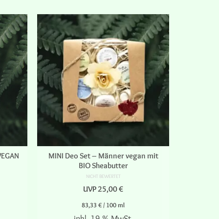
 VEGAN
MINI Deo Set – Männer vegan mit
MINI Deo 
BIO Sheabutter
NICHT BEWERTET
UVP
25,00
€
83,33
€
/
100
ml
inkl. 19 % MwSt.
zz