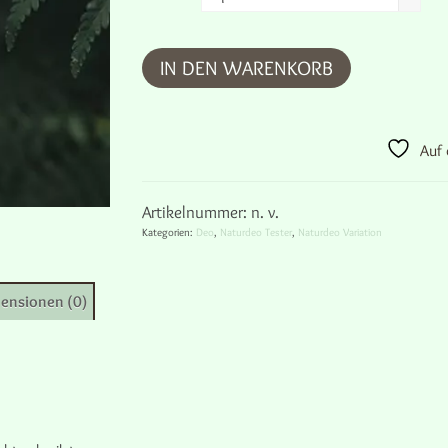
IN DEN WARENKORB
Auf 
Artikelnummer:
n. v.
Kategorien:
Deo
,
Naturdeo Tester
,
Naturdeo Variation
ensionen (0)