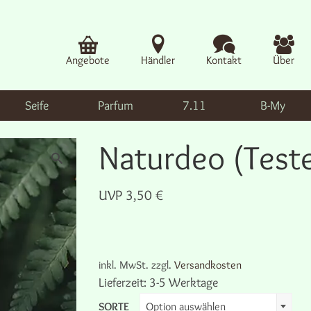
Angebote
Händler
Kontakt
Über
Seife
Parfum
7.11
B-My
Naturdeo (Test
UVP
3,50
€
inkl. MwSt.
zzgl.
Versandkosten
Lieferzeit:
3-5 Werktage
SORTE
Option auswählen