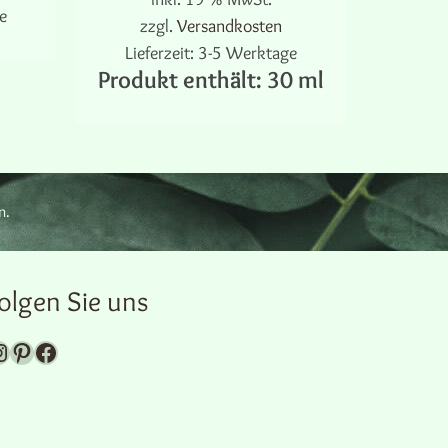
e
zzgl.
Versandkosten
Lief
Produ
Lieferzeit:
3-5 Werktage
Produkt enthält: 30
ml
I
IN DEN WARENKORB
n.
e
olgen Sie uns
rem Instagram-Kanal
Pinterest
Facebook