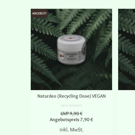
ANGEBOT!
an mit BIO
Naturdeo (Recycling Dose) VEGAN
NICHT BEWERTET
UVP
9,90
€
Angebotspreis
7,90
€
.
inkl. MwSt.
ten