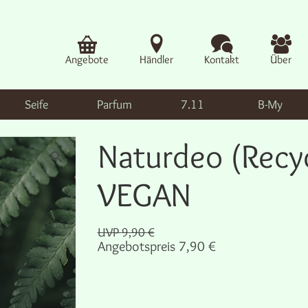
Angebote
Händler
Kontakt
Über
Seife
Parfum
7.11
B-My
Naturdeo (Recy
VEGAN
UVP
9,90
€
Angebotspreis
7,90
€