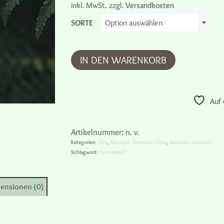
inkl. MwSt.
zzgl.
Versandkosten
SORTE
Option auswählen
IN DEN WARENKORB
Auf 
Artikelnummer:
n. v.
Kategorien:
Deo
,
Naturdeo Recycling-Dose
,
Naturdeo Variation
Schlagwort:
Ausverkauf
ensionen (0)