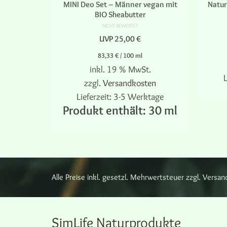
VEGAN
MINI Deo Set – Männer vegan mit
Natur
BIO Sheabutter
NICHT BEWERTET
UVP
25,00
€
83,33
€
/
100
ml
ten
inkl. 19 % MwSt.
tage
L
zzgl.
Versandkosten
LEN
Lieferzeit:
3-5 Werktage
Produkt enthält: 30
ml
IN DEN WARENKORB
en
n
Alle Preise inkl. gesetzl. Mehrwertsteuer zzgl. Ver
seite
SimLife Naturprodukte