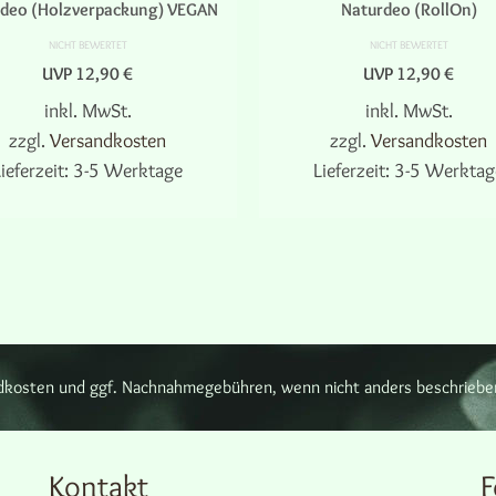
deo (Holzverpackung) VEGAN
Naturdeo (RollOn)
NICHT BEWERTET
NICHT BEWERTET
UVP
12,90
€
UVP
12,90
€
inkl. MwSt.
inkl. MwSt.
zzgl.
Versandkosten
zzgl.
Versandkosten
ieferzeit:
3-5 Werktage
Lieferzeit:
3-5 Werktag
AUSFÜHRUNG WÄHLEN
AUSFÜHRUNG WÄHLEN
Dieses
Dieses
Produkt
Produkt
weist
weist
mehrere
mehrere
Varianten
Varianten
auf.
auf.
Die
Die
Optionen
Optionen
sandkosten und ggf. Nachnahmegebühren, wenn nicht anders beschriebe
können
können
auf
auf
der
der
Produktseite
Produktseit
Kontakt
F
gewählt
gewählt