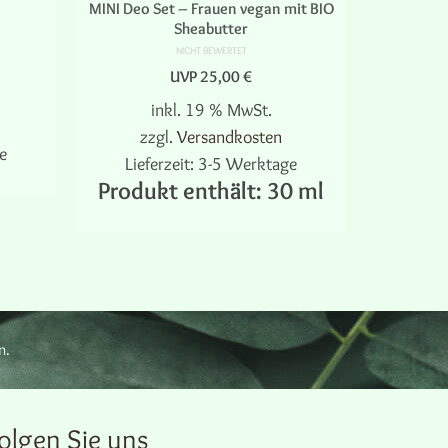
MINI Deo Set – Frauen vegan mit BIO
Natu
Sheabutter
NICHT BEWERTET
UVP
25,00
€
inkl. 19 % MwSt.
zz
zzgl.
Versandkosten
e
Lief
Lieferzeit:
3-5 Werktage
AU
Produkt enthält: 30
ml
IN DEN WARENKORB
n.
e
olgen Sie uns