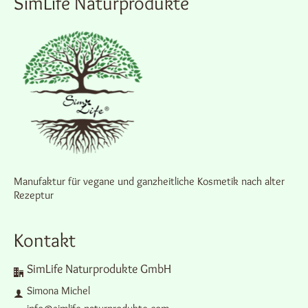
SimLife Naturprodukte
auf
der
Produktseite
gewählt
werden
Manufaktur für vegane und ganzheitliche Kosmetik nach alter
Rezeptur
Kontakt
SimLife Naturprodukte GmbH
Simona Michel