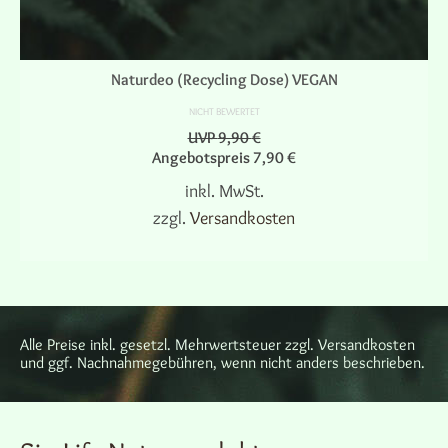
Naturdeo (Recycling Dose) VEGAN
NICHT BEWERTET
UVP
9,90
€
Angebotspreis
7,90
€
inkl. MwSt.
zzgl.
Versandkosten
AUSFÜHRUNG WÄHLEN
Dieses
Produkt
weist
mehrere
Alle Preise inkl. gesetzl. Mehrwertsteuer zzgl. Versandkosten
Varianten
und ggf. Nachnahmegebühren, wenn nicht anders beschrieben.
auf.
Die
Optionen
können