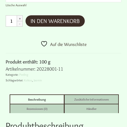
Lösche Auswahl
Peeling
IN DEN WARENKORB
-
Kokos-
Jasminduft
Menge
Auf die Wunschliste
Produkt enthält: 100
g
Artikelnummer:
20228001-11
Kategorie:
Peeling
Schlagwörter:
Kokos
,
Jasmin
Beschreibung
Zusätzliche Informationen
Rezensionen (0)
Händler
Produktbeschreibung