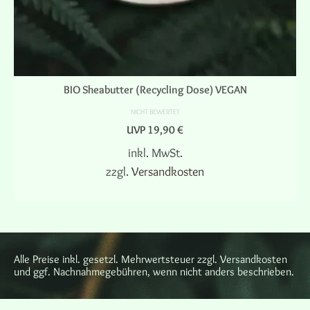
BIO Sheabutter (Recycling Dose) VEGAN
NICHT BEWERTET
UVP
19,90
€
inkl. MwSt.
zzgl.
Versandkosten
AUSFÜHRUNG WÄHLEN
Dieses
Produkt
weist
mehrere
Alle Preise inkl. gesetzl. Mehrwertsteuer zzgl. Versandkosten
Varianten
und ggf. Nachnahmegebühren, wenn nicht anders beschrieben.
auf.
Die
Optionen