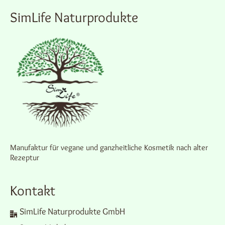
können
SimLife Naturprodukte
auf
der
Produktseite
gewählt
werden
Manufaktur für vegane und ganzheitliche Kosmetik nach alter
Rezeptur
Kontakt
SimLife Naturprodukte GmbH