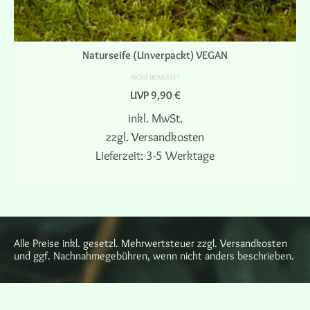
Naturseife (Unverpackt) VEGAN
NICHT BEWERTET
UVP
9,90
€
inkl. MwSt.
zzgl.
Versandkosten
Lieferzeit:
3-5 Werktage
AUSFÜHRUNG WÄHLEN
Dieses
Produkt
weist
mehrere
Alle Preise inkl. gesetzl. Mehrwertsteuer zzgl. Versandkosten
Varianten
und ggf. Nachnahmegebühren, wenn nicht anders beschrieben.
auf.
Die
Optionen
können