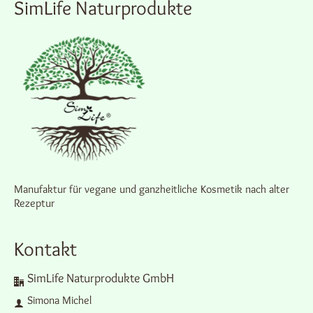
SimLife Naturprodukte
auf
der
Produktseite
gewählt
werden
Manufaktur für vegane und ganzheitliche Kosmetik nach alter
Rezeptur
Kontakt
SimLife Naturprodukte GmbH
Simona Michel