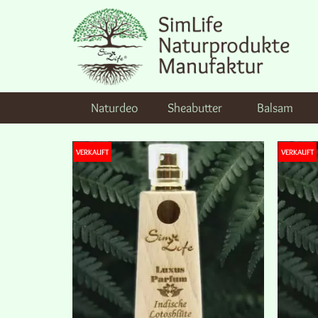
Naturdeo
Sheabutter
Balsam
VERKAUFT
VERKAUFT