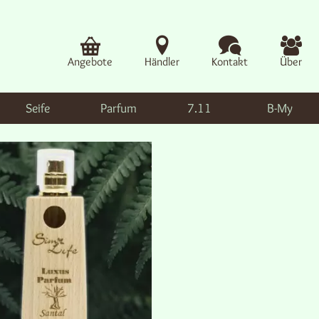
Angebote
Händler
Kontakt
Über
Seife
Parfum
7.11
B-My