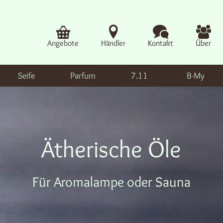
Angebote
Händler
Kontakt
Über
Seife
Parfum
7.11
B-My
Ätherische Öle
Für Aromalampe oder Sauna