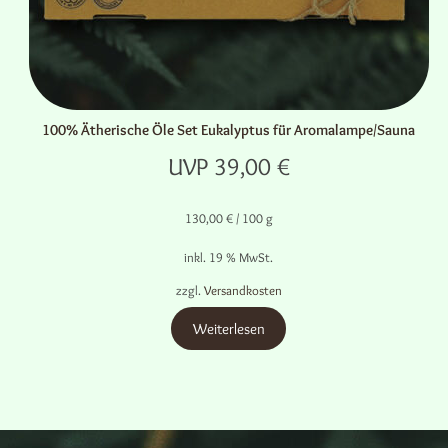
100% Ätherische Öle Set Eukalyptus für Aromalampe/Sauna
UVP
39,00
€
130,00
€
/
100
g
inkl. 19 % MwSt.
zzgl.
Versandkosten
Weiterlesen